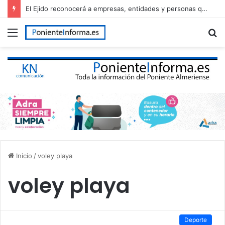
El Ejido reconocerá a empresas, entidades y personas que han contribuido al desarrollo del municipio en el Día de El Ejido
Menú
B
p
Inicio
/
voley playa
voley playa
Deporte