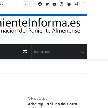
Facebook
Twitter
YouTube
Instagram
Acceso
Publicación
Barra
es
al
lateral
azar
Publicación
Buscar
al
por
azar
Hace 2 días
Adra regula el uso del Cerro