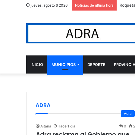
Roqueta
jueves, agosto 6 2026
Noticias de última hora
INICIO
MUNICIPIOS
DEPORTE
PROVINCI
ADRA
Adra
Aitana
Hace 1 día
0
2
Adra reclama al Gobierno que