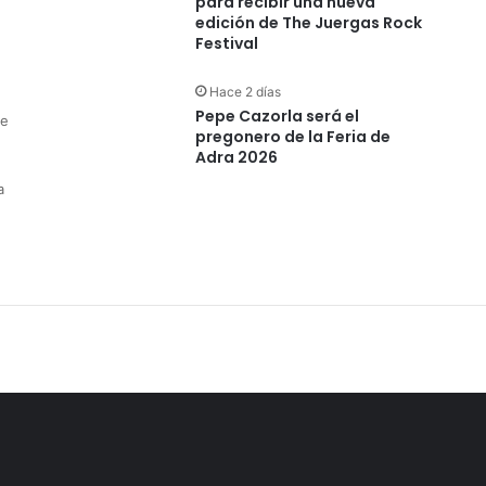
para recibir una nueva
edición de The Juergas Rock
Festival
Hace 2 días
Pepe Cazorla será el
de
pregonero de la Feria de
Adra 2026
a