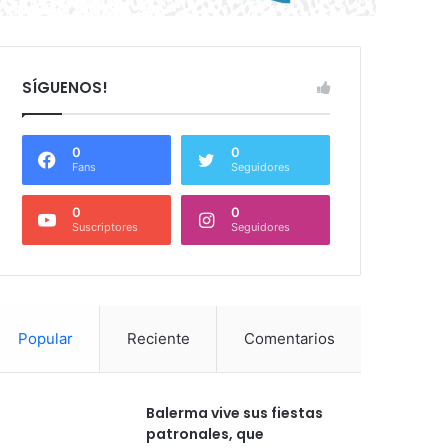
SÍGUENOS!
0
0
Fans
Seguidores
0
0
Suscriptores
Seguidores
Popular
Reciente
Comentarios
Balerma vive sus fiestas
patronales, que