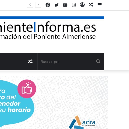
Facebook
Twitter
YouTube
Instagram
Acceso
Publicación
Barra
El Ejido reconocerá a empresas, entidades y personas que han contribuido al desarrollo del municipio en el Día de El Ejido
al
lateral
azar
Publicación
Buscar
al
por
azar