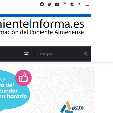
Facebook
Twitter
YouTube
Instagram
Acceso
Publicación
Barra
al
lateral
azar
Publicación
Buscar
al
por
azar