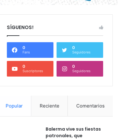
SÍGUENOS!
0
0
Fans
Seguidores
0
0
Suscriptores
Seguidores
Popular
Reciente
Comentarios
Balerma vive sus fiestas
patronales, que