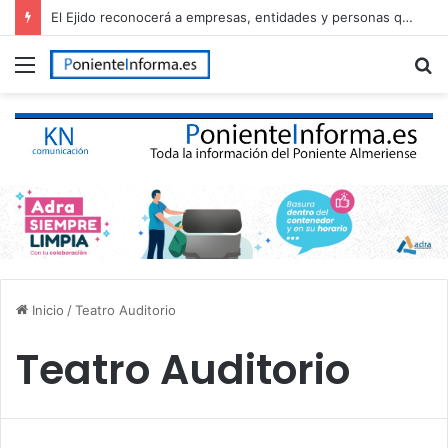
El Ejido reconocerá a empresas, entidades y personas que han contribuido al desarrollo del municipio en el Día de El Ejido
Menú
B
p
Inicio
/
Teatro Auditorio
Teatro Auditorio