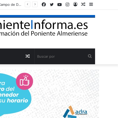
Facebook
Twitter
YouTube
Instagram
Acceso
Publicación
Barra
Adra reclama al Gobierno que agilice la conducción de agua desalada desde el Campo de Dalías
al
lateral
azar
Publicación
Buscar
al
por
azar