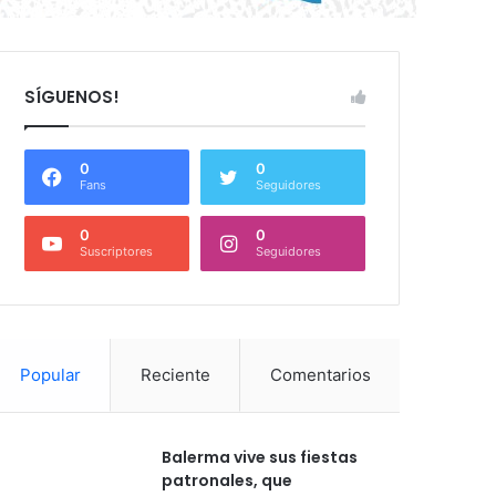
SÍGUENOS!
0
0
Fans
Seguidores
0
0
Suscriptores
Seguidores
Popular
Reciente
Comentarios
Balerma vive sus fiestas
patronales, que