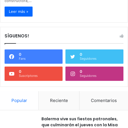
constructora,…
Leer más »
SÍGUENOS!
0
0
Fans
Seguidores
0
0
Suscriptores
Seguidores
Popular
Reciente
Comentarios
Balerma vive sus fiestas patronales,
que culminarán el jueves con la Misa