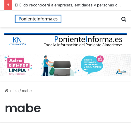
El Ejido reconocerá a empresas, entidades y personas que han contribuido al desarrollo del municipio en el Día de El Ejido
Menú
B
p
Inicio
/
mabe
mabe