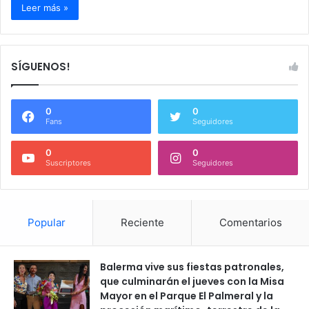
Leer más »
SÍGUENOS!
0
0
Fans
Seguidores
0
0
Suscriptores
Seguidores
Popular
Reciente
Comentarios
Balerma vive sus fiestas patronales,
que culminarán el jueves con la Misa
Mayor en el Parque El Palmeral y la