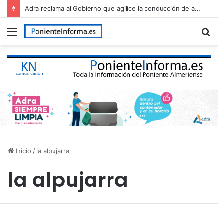
Adra reclama al Gobierno que agilice la conducción de agua desalada desde el Campo de Dalías
Menú
B
p
Inicio
/
la alpujarra
la alpujarra