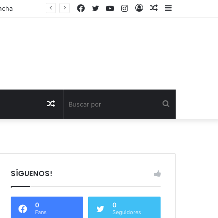
Facebook
Twitter
YouTube
Instagram
Acceso
Publicación
Barra
Adra reclama al Gobierno que agilice la conducción de agua desalada desde el Campo de Dalías
al
lateral
azar
Publicación
Buscar
al
por
azar
SÍGUENOS!
0
0
Fans
Seguidores