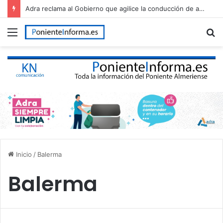
Adra reclama al Gobierno que agilice la conducción de agua desalada desde el Campo de Dalías
Menú
B
p
Inicio
/
Balerma
Balerma