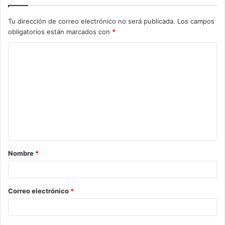
Tu dirección de correo electrónico no será publicada.
Los campos
obligatorios están marcados con
*
C
o
m
e
n
t
a
Nombre
*
r
i
o
Correo electrónico
*
*