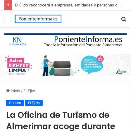
El Ejido reconocerá a empresas, entidades y personas que han contribuido al desarrollo del municipio en el Día de El Ejido
Menú
B
p
Inicio
/
El Ejido
Cultura
El Ejido
La Oficina de Turismo de
Almerimar acoge durante