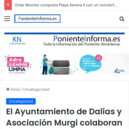
Omar Montes conquista Playa Serena II con un concierto multitudinario en Roquetas de Mar
Menú
B
p
Inicio
/
Uncategorized
Uncategorized
El Ayuntamiento de Dalías y
Asociación Murgi colaboran