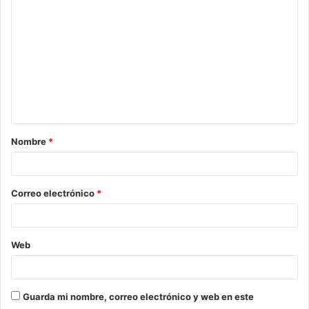
o
m
e
n
t
a
Nombre
*
r
i
o
Correo electrónico
*
*
Web
Guarda mi nombre, correo electrónico y web en este