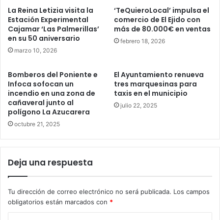
La Reina Letizia visita la
‘TeQuieroLocal’ impulsa el
Estación Experimental
comercio de El Ejido con
Cajamar ‘Las Palmerillas’
más de 80.000€ en ventas
en su 50 aniversario
febrero 18, 2026
marzo 10, 2026
Bomberos del Poniente e
El Ayuntamiento renueva
Infoca sofocan un
tres marquesinas para
incendio en una zona de
taxis en el municipio
cañaveral junto al
julio 22, 2025
polígono La Azucarera
octubre 21, 2025
Deja una respuesta
Tu dirección de correo electrónico no será publicada.
Los campos
obligatorios están marcados con
*
C