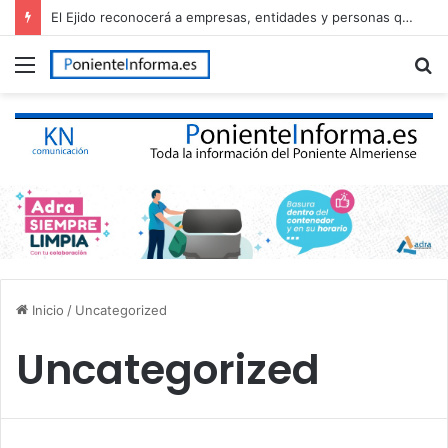
El Ejido reconocerá a empresas, entidades y personas que han contribuido al desarrollo del municipio en el Día de El Ejido
Menú
B
p
Inicio
/
Uncategorized
Uncategorized