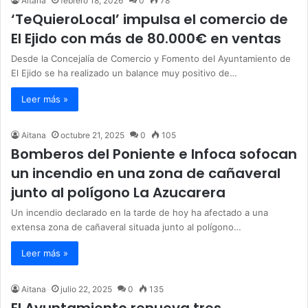
Aitana
febrero 18, 2026
0
78
‘TeQuieroLocal’ impulsa el comercio de
El Ejido con más de 80.000€ en ventas
Desde la Concejalía de Comercio y Fomento del Ayuntamiento de
El Ejido se ha realizado un balance muy positivo de…
Leer más »
Aitana
octubre 21, 2025
0
105
Bomberos del Poniente e Infoca sofocan
un incendio en una zona de cañaveral
junto al polígono La Azucarera
Un incendio declarado en la tarde de hoy ha afectado a una
extensa zona de cañaveral situada junto al polígono…
Leer más »
Aitana
julio 22, 2025
0
135
El Ayuntamiento renueva tres