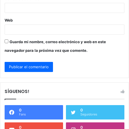
*
Web
Guarda mi nombre, correo electrónico y web en este
navegador para la próxima vez que comente.
SÍGUENOS!
0
0
Fans
Seguidores
0
0