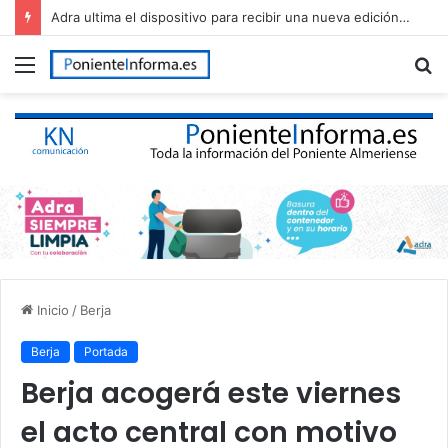
Adra ultima el dispositivo para recibir una nueva edición de The Juergas Rock Festival
Menú
B
p
Inicio
/
Berja
Berja
Portada
Berja acogerá este viernes
el acto central con motivo