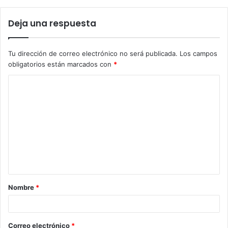
Deja una respuesta
Tu dirección de correo electrónico no será publicada.
Los campos
obligatorios están marcados con
*
C
o
m
e
n
t
a
Nombre
*
r
i
o
Correo electrónico
*