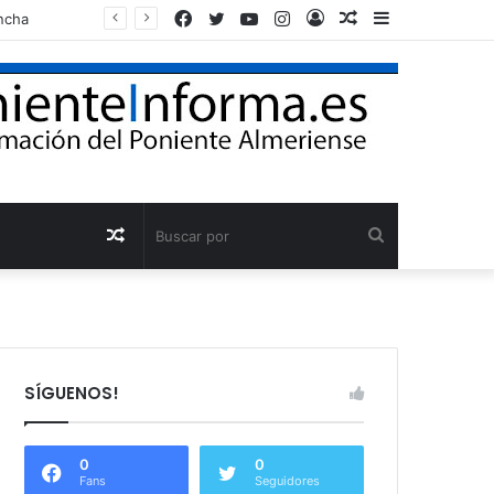
Facebook
Twitter
YouTube
Instagram
Acceso
Publicación
Barra
Adra reclama al Gobierno que agilice la conducción de agua desalada desde el Campo de Dalías
al
lateral
azar
Publicación
Buscar
al
por
azar
SÍGUENOS!
0
0
Fans
Seguidores