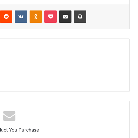
interest
Reddit
VKontakte
Odnoklassniki
Pocket
Compartir por correo electrónico
Imprimir
duct You Purchase