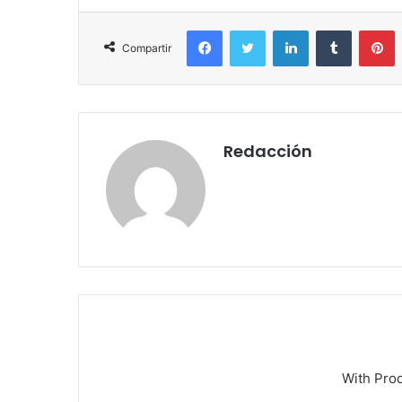
Facebook
Twitter
LinkedIn
Tumblr
P
Compartir
Redacción
With Pro