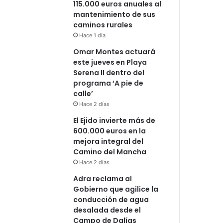
115.000 euros anuales al
mantenimiento de sus
caminos rurales
Hace 1 día
Omar Montes actuará
este jueves en Playa
Serena II dentro del
programa ‘A pie de
calle’
Hace 2 días
El Ejido invierte más de
600.000 euros en la
mejora integral del
Camino del Mancha
Hace 2 días
Adra reclama al
Gobierno que agilice la
conducción de agua
desalada desde el
Campo de Dalías