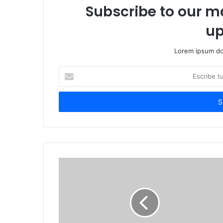
Subscribe to our ma
up
Lorem ipsum dol
Escribe
tu
correo
electrónico