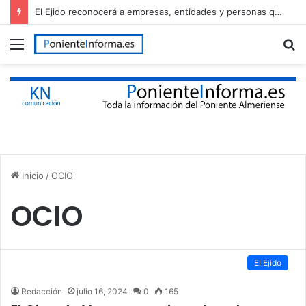
El Ejido reconocerá a empresas, entidades y personas que han contribuido al desarrollo del municipio en el Día de El Ejido
Menú
B
p
Inicio
/
OCIO
OCIO
El Ejido
Redacción
julio 16, 2024
0
165