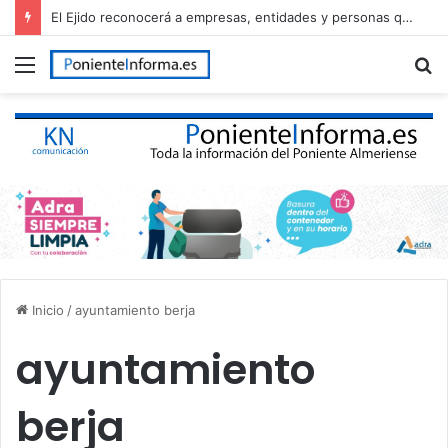
El Ejido reconocerá a empresas, entidades y personas que han contribuido al desarrollo del municipio en el Día de El Ejido
Menú
B
p
Inicio
/
ayuntamiento berja
ayuntamiento
berja