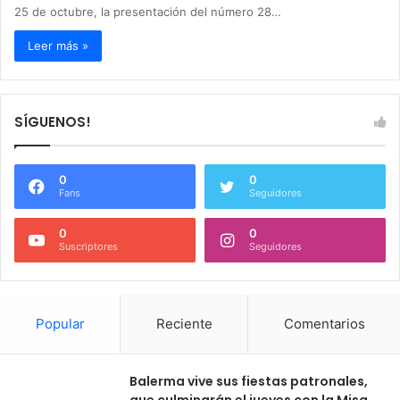
25 de octubre, la presentación del número 28…
Leer más »
SÍGUENOS!
0
0
Fans
Seguidores
0
0
Suscriptores
Seguidores
Popular
Reciente
Comentarios
Balerma vive sus fiestas patronales,
que culminarán el jueves con la Misa