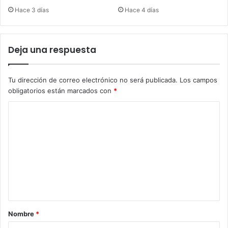
Hace 3 días
Hace 4 días
Deja una respuesta
Tu dirección de correo electrónico no será publicada.
Los campos
obligatorios están marcados con
*
C
o
m
e
n
t
a
Nombre
*
r