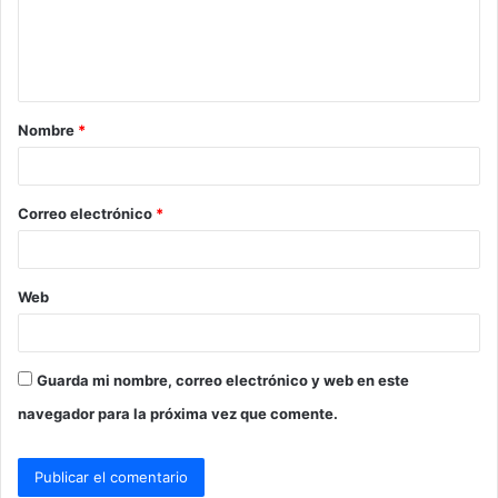
e
n
t
a
Nombre
*
r
i
o
Correo electrónico
*
*
Web
Guarda mi nombre, correo electrónico y web en este
navegador para la próxima vez que comente.