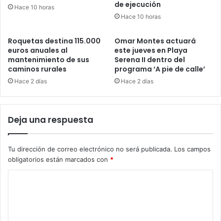
de ejecución
Hace 10 horas
Hace 10 horas
Roquetas destina 115.000
Omar Montes actuará
euros anuales al
este jueves en Playa
mantenimiento de sus
Serena II dentro del
caminos rurales
programa ‘A pie de calle’
Hace 2 días
Hace 2 días
Deja una respuesta
Tu dirección de correo electrónico no será publicada.
Los campos
obligatorios están marcados con
*
C
o
m