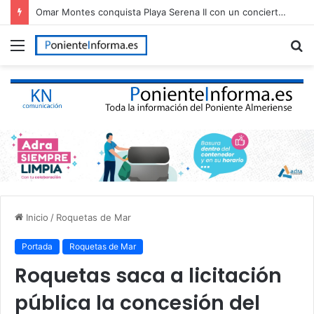
Omar Montes conquista Playa Serena II con un concierto multitudinario en Roquetas de Mar
Menú
B
p
Inicio
/
Roquetas de Mar
Portada
Roquetas de Mar
Roquetas saca a licitación
pública la concesión del