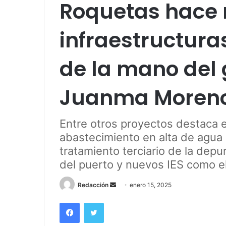
Roquetas hace 
infraestructu
de la mano del 
Juanma Moren
Entre otros proyectos destaca el
abastecimiento en alta de agua 
tratamiento terciario de la depur
del puerto y nuevos IES como el
Send
Redacción
enero 15, 2025
an
Facebook
Twitter
email