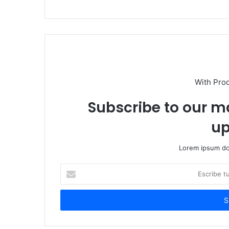
With Pro
Subscribe to our ma
up
Lorem ipsum dol
Escribe
tu
correo
electrónico