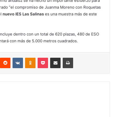
rno andaluz se ha hecho un importante esfuerzo para
trado “el compromiso de Juanma Moreno con Roquetas
el
nuevo IES Las
Salinas
es una muestra más de este
incluye dentro con un total de 620 plazas, 480 de ESO
ontará con más de 5.000 metros cuadrados.
interest
Reddit
VKontakte
Odnoklassniki
Pocket
Compartir por correo electrónico
Imprimir