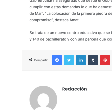
Gabriel Amat ha asegurado que desde el Gobie
cumplir con estas demandas lo que ha demos
de Mar”. “La colocación de la primera piedra d
compromiso”, destaca Amat.
Se trata de un nuevo centro educativo que se 
y 140 de bachillerato y con una parcela que c
Facebook
Twitter
LinkedIn
Tumblr
P
Compartir
Redacción