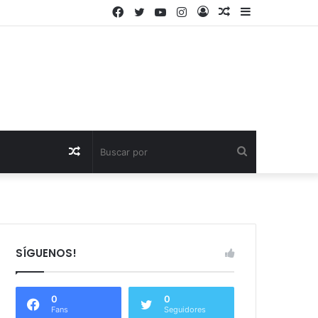
Facebook
Twitter
YouTube
Instagram
Acceso
Publicación
Barra
al
lateral
azar
Publicación
Buscar
al
por
azar
SÍGUENOS!
0
0
Fans
Seguidores