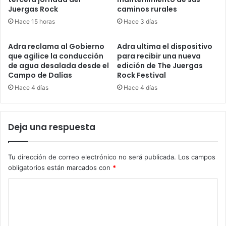
Juergas Rock
caminos rurales
Hace 15 horas
Hace 3 días
Adra reclama al Gobierno
Adra ultima el dispositivo
que agilice la conducción
para recibir una nueva
de agua desalada desde el
edición de The Juergas
Campo de Dalías
Rock Festival
Hace 4 días
Hace 4 días
Deja una respuesta
Tu dirección de correo electrónico no será publicada.
Los campos
obligatorios están marcados con
*
C
o
m