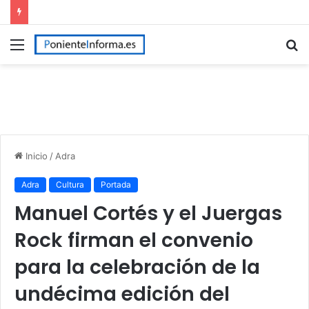
Menú
B
p
Inicio
/
Adra
Adra
Cultura
Portada
Manuel Cortés y el Juergas
Rock firman el convenio
para la celebración de la
undécima edición del