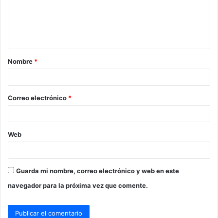
e
n
t
a
Nombre
*
r
i
o
Correo electrónico
*
*
Web
Guarda mi nombre, correo electrónico y web en este
navegador para la próxima vez que comente.