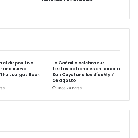
 el dispositivo
La Cañailla celebra sus
ir una nueva
fiestas patronales en honor a
 The Juergas Rock
San Cayetano los días 6 y 7
de agosto
ras
Hace 24 horas