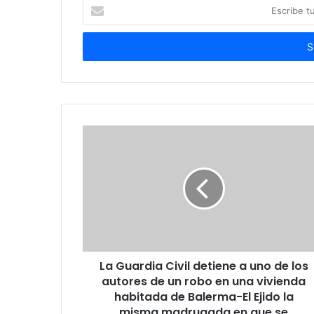
Escribe
tu
correo
electrónico
La Guardia Civil detiene a uno de los
autores de un robo en una vivienda
habitada de Balerma-El Ejido la
misma madrugada en que se