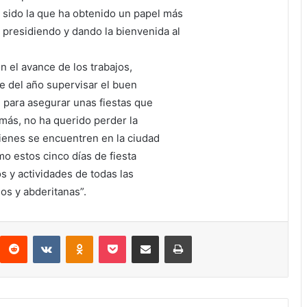
ha sido la que ha obtenido un papel más
, presidiendo y dando la bienvenida al
 el avance de los trabajos,
 del año supervisar el buen
 para asegurar unas fiestas que
más, no ha querido perder la
ienes se encuentren en la ciudad
mo estos cinco días de fiesta
y actividades de todas las
os y abderitanas”.
interest
Reddit
VKontakte
Odnoklassniki
Pocket
Compartir por correo electrónico
Imprimir