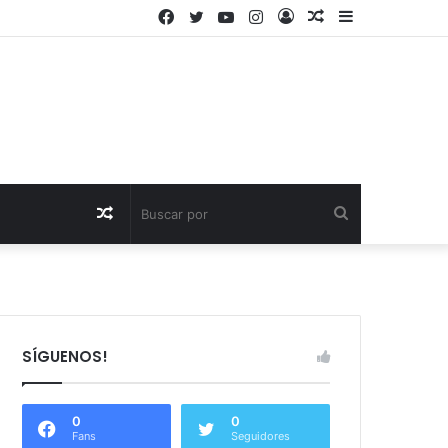
Facebook
Twitter
YouTube
Instagram
Acceso
Publicación
Barra
al
lateral
azar
Publicación
Buscar
al
por
azar
SÍGUENOS!
0
0
Fans
Seguidores