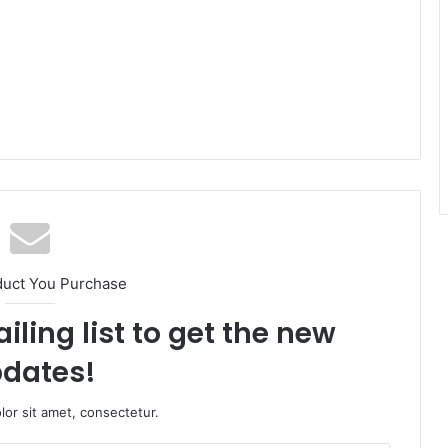
duct You Purchase
iling list to get the new
dates!
or sit amet, consectetur.