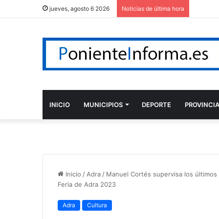
jueves, agosto 6 2026
Noticias de última hora
INICIO
MUNICIPIOS
DEPORTE
PROVINCI
Inicio
/
Adra
/
Manuel Cortés supervisa los últimos t
Feria de Adra 2023
Adra
Cultura