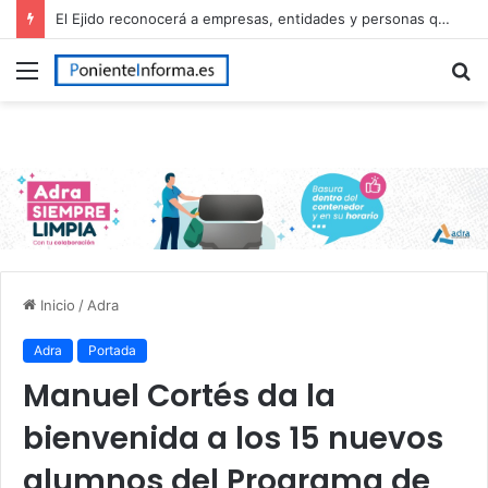
El Ejido reconocerá a empresas, entidades y personas que han contribuido al desarrollo del municipio en el Día de El Ejido
Menú
B
p
Inicio
/
Adra
Adra
Portada
Manuel Cortés da la
bienvenida a los 15 nuevos
alumnos del Programa de