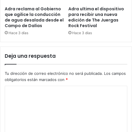
Adra reclama al Gobierno
Adra ultima el dispositivo
que agilice la conducción
para recibir una nueva
de agua desalada desde el
edición de The Juergas
Campo de Dalías
Rock Festival
Hace 3 días
Hace 3 días
Deja una respuesta
Tu dirección de correo electrónico no será publicada.
Los campos
obligatorios están marcados con
*
C
o
m
e
n