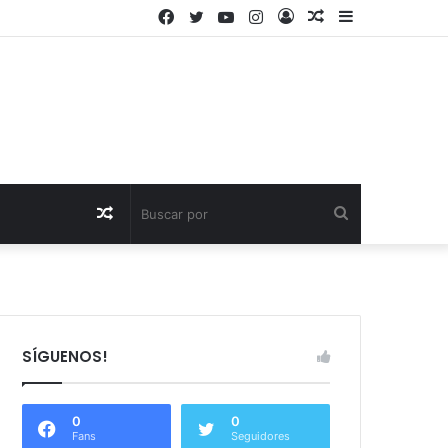
Facebook
Twitter
YouTube
Instagram
Acceso
Publicación
Barra
al
lateral
azar
Publicación
Buscar
al
por
azar
SÍGUENOS!
0
0
Fans
Seguidores