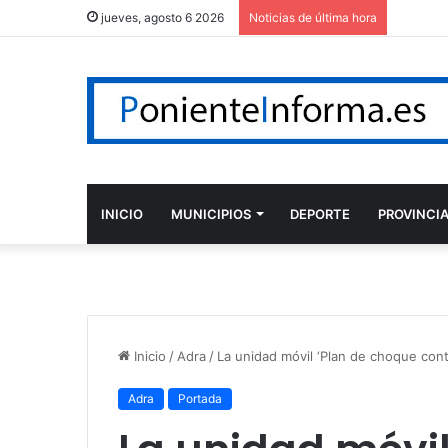
jueves, agosto 6 2026
Noticias de última hora
INICIO
MUNICIPIOS
DEPORTE
PROVINCI
Inicio
/
Adra
/
La unidad móvil ‘Plan de choque contr
Adra
Portada