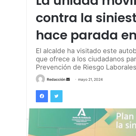
La unidad móvil
contra la sinies
hace parada en
El alcalde ha visitado este auto
que ofrece a los ciudadanos par
Prevención de Riesgo Laborale
Send
Redacción
mayo 21, 2024
an
Facebook
Twitter
email