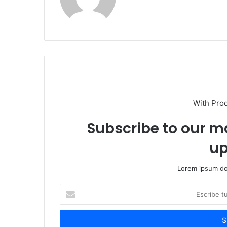
With Pro
Subscribe to our ma
up
Lorem ipsum dol
Escribe
tu
correo
electrónico