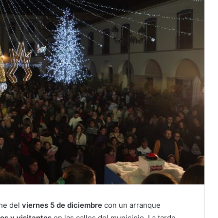
he del
viernes 5 de diciembre
con un arranque
os y visitantes
en las calles del municipio. La tarde