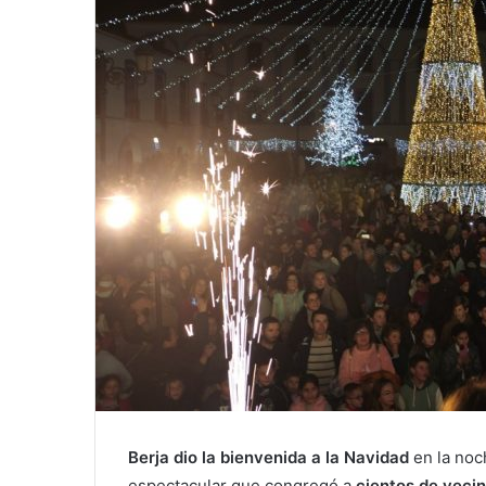
Berja dio la bienvenida a la Navidad
en la noc
espectacular que congregó a
cientos de vecin