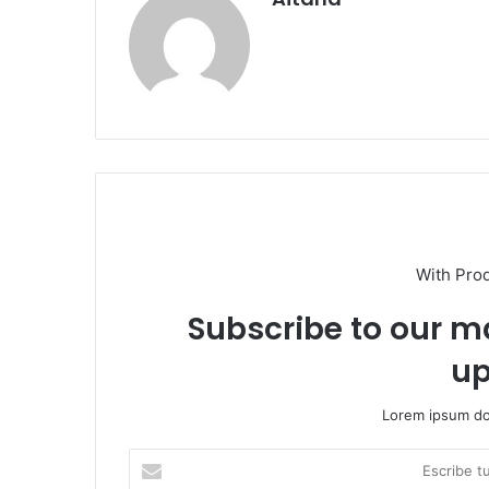
With Pro
Subscribe to our ma
up
Lorem ipsum dol
Escribe
tu