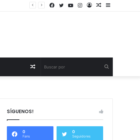
Facebook
Twitter
YouTube
Instagram
Acceso
Publicación
Barra
quetas de Mar
al
lateral
azar
Publicación
Buscar
al
por
azar
SÍGUENOS!
0
0
Fans
Seguidores