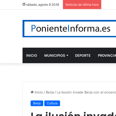
Omar Mo
sábado, agosto 8 2026
Noticias de última hora
INICIO
MUNICIPIOS
DEPORTE
PROVINCI
Inicio
/
Berja
/
La ilusión invade Berja con el ence
Berja
Cultura