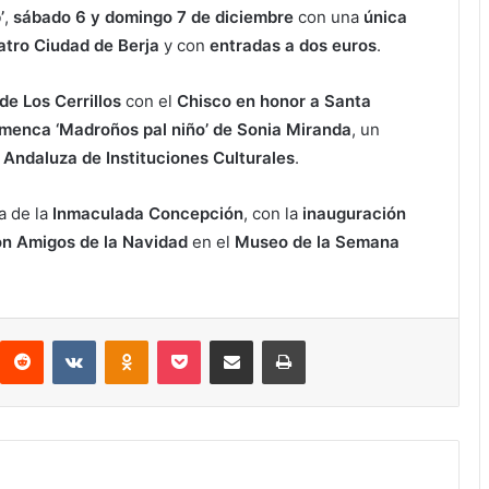
’
,
sábado 6 y domingo 7 de diciembre
con una
única
atro Ciudad de Berja
y con
entradas a dos euros
.
 de Los Cerrillos
con el
Chisco en honor a Santa
enca ‘Madroños pal niño’ de Sonia Miranda
, un
Andaluza de Instituciones Culturales
.
ía de la
Inmaculada Concepción
, con la
inauguración
ón Amigos de la Navidad
en el
Museo de la Semana
interest
Reddit
VKontakte
Odnoklassniki
Pocket
Compartir por correo electrónico
Imprimir