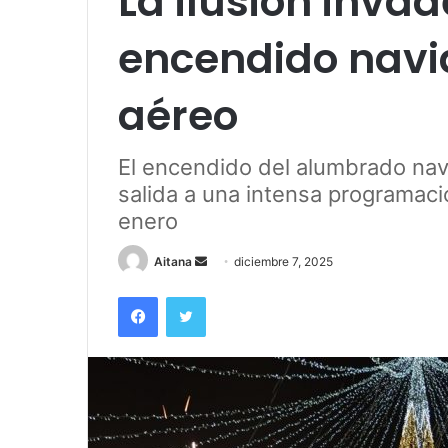
La ilusión invad
encendido navi
aéreo
El encendido del alumbrado nav
salida a una intensa programaci
enero
Send
Aitana
diciembre 7, 2025
an
Facebook
Twitter
email