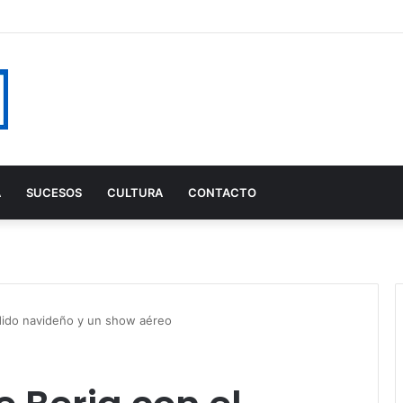
ntes conquista Playa Serena II con un concierto multitudinario en Ro
A
SUCESOS
CULTURA
CONTACTO
ndido navideño y un show aéreo