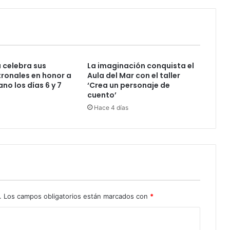
a celebra sus
La imaginación conquista el
tronales en honor a
Aula del Mar con el taller
no los días 6 y 7
‘Crea un personaje de
cuento’
Hace 4 días
.
Los campos obligatorios están marcados con
*