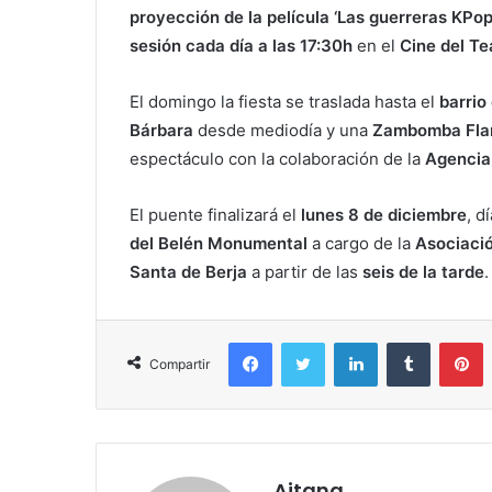
proyección de la película ‘Las guerreras KPop
sesión cada día a las 17:30h
en el
Cine del Te
El domingo la fiesta se traslada hasta el
barrio
Bárbara
desde mediodía y una
Zambomba Flam
espectáculo con la colaboración de la
Agencia 
El puente finalizará el
lunes 8 de diciembre
, d
del Belén Monumental
a cargo de la
Asociaci
Santa de Berja
a partir de las
seis de la tarde
.
Facebook
Twitter
LinkedIn
Tumblr
P
Compartir
Aitana