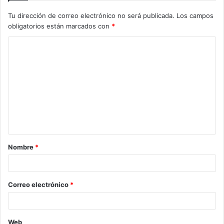
Tu dirección de correo electrónico no será publicada.
Los campos
obligatorios están marcados con
*
C
o
m
e
n
t
a
Nombre
*
r
i
o
Correo electrónico
*
*
Web