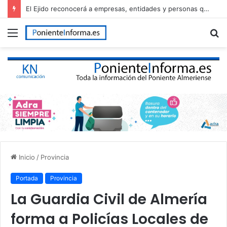
El Ejido reconocerá a empresas, entidades y personas que han contribuido al desarrollo del municipio en el Día de El Ejido
Menú
B
p
Inicio
/
Provincia
Portada
Provincia
La Guardia Civil de Almería
forma a Policías Locales de