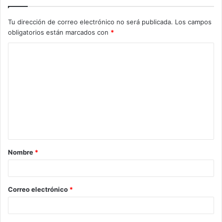
Tu dirección de correo electrónico no será publicada.
Los campos
obligatorios están marcados con
*
C
o
m
e
n
t
a
Nombre
*
r
i
o
Correo electrónico
*
*