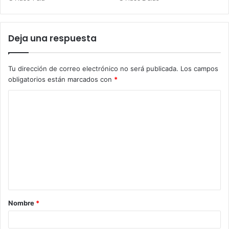
Deja una respuesta
Tu dirección de correo electrónico no será publicada.
Los campos
obligatorios están marcados con
*
C
o
m
e
n
t
a
Nombre
*
r
i