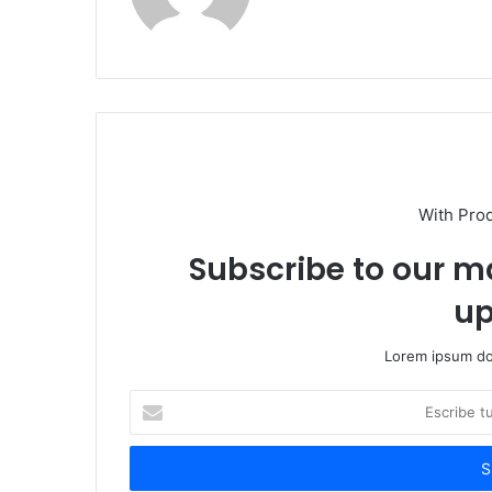
With Pro
Subscribe to our ma
up
Lorem ipsum dol
Escribe
tu
correo
electrónico