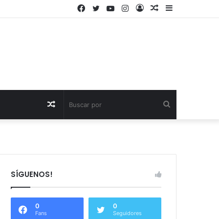
Facebook
Twitter
YouTube
Instagram
Acceso
Publicación
Barra
al
lateral
azar
Publicación
Buscar
al
por
azar
SÍGUENOS!
0
0
Fans
Seguidores