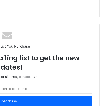
duct You Purchase
iling list to get the new
dates!
or sit amet, consectetur.