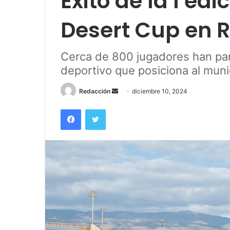
Éxito de la I edi
Desert Cup en 
Cerca de 800 jugadores han par
deportivo que posiciona al muni
Send
Redacción
diciembre 10, 2024
an
Facebook
Twitter
email