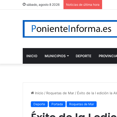
sábado, agosto 8 2026
Noticias de última hora
INICIO
MUNICIPIOS
DEPORTE
PROVINCI
Inicio
/
Roquetas de Mar
/
Éxito de la I edición la
Deporte
Portada
Roquetas de Mar