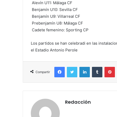
Alevín U11: Málaga CF
Benjamín U10: Sevilla CF
Benjamín U9: Villarreal CF
Prebenjamín U8: Málaga CF
Cadete femenino: Sporting CP
Los partidos se han celebradi en las instalaci
el Estadio Antonio Perole
Facebook
Twitter
LinkedIn
Tumblr
P
Compartir
Redacción