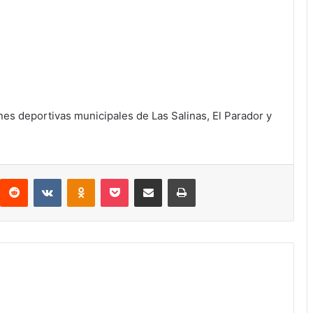
ones deportivas municipales de Las Salinas, El Parador y
interest
Reddit
VKontakte
Odnoklassniki
Pocket
Compartir por correo electrónico
Imprimir