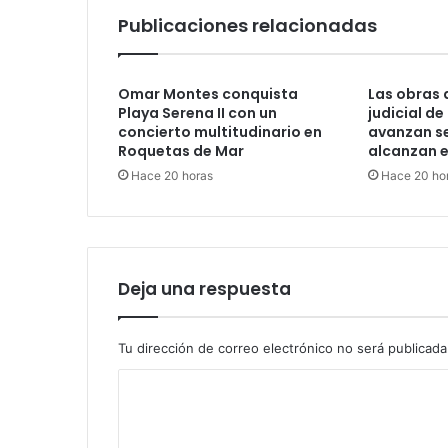
Publicaciones relacionadas
Omar Montes conquista
Las obras 
Playa Serena II con un
judicial d
concierto multitudinario en
avanzan se
Roquetas de Mar
alcanzan e
Hace 20 horas
Hace 20 ho
Deja una respuesta
Tu dirección de correo electrónico no será publicada
C
o
m