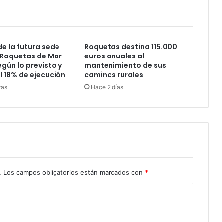
de la futura sede
Roquetas destina 115.000
e Roquetas de Mar
euros anuales al
gún lo previsto y
mantenimiento de sus
l 18% de ejecución
caminos rurales
ras
Hace 2 días
.
Los campos obligatorios están marcados con
*