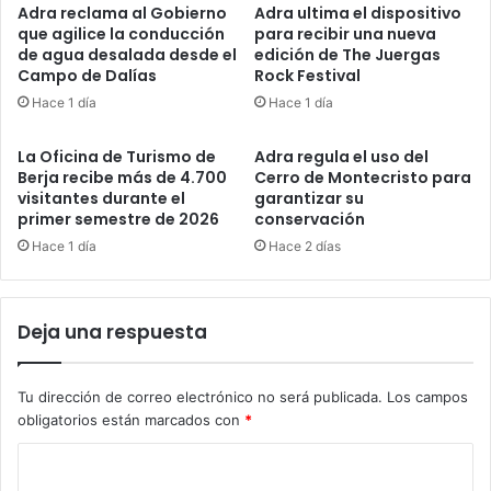
Adra reclama al Gobierno
Adra ultima el dispositivo
que agilice la conducción
para recibir una nueva
de agua desalada desde el
edición de The Juergas
Campo de Dalías
Rock Festival
Hace 1 día
Hace 1 día
La Oficina de Turismo de
Adra regula el uso del
Berja recibe más de 4.700
Cerro de Montecristo para
visitantes durante el
garantizar su
primer semestre de 2026
conservación
Hace 1 día
Hace 2 días
Deja una respuesta
Tu dirección de correo electrónico no será publicada.
Los campos
obligatorios están marcados con
*
C