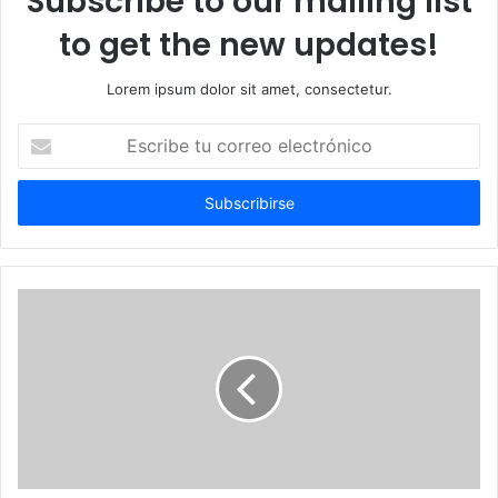
Subscribe to our mailing list
to get the new updates!
Lorem ipsum dolor sit amet, consectetur.
Escribe
tu
correo
electrónico