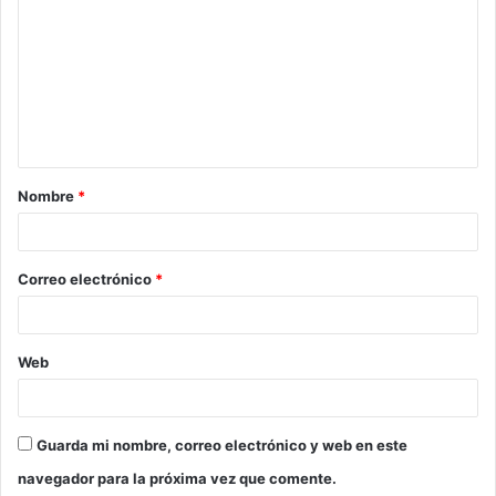
o
m
e
n
t
a
Nombre
*
r
i
o
Correo electrónico
*
*
Web
Guarda mi nombre, correo electrónico y web en este
navegador para la próxima vez que comente.