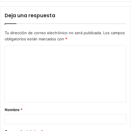
Deja una respuesta
Tu dirección de correo electrónico no será publicada.
Los campos
obligatorios están marcados con
*
C
o
m
e
n
t
a
Nombre
*
r
i
o