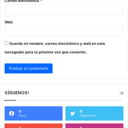
Correo electrónico
*
*
Web
Guarda mi nombre, correo electrónico y web en este
navegador para la próxima vez que comente.
SÍGUENOS!
0
0
Fans
Seguidores