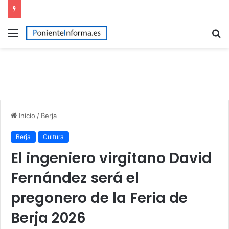
Menú
B
p
Inicio
/
Berja
Berja
Cultura
El ingeniero virgitano David
Fernández será el
pregonero de la Feria de
Berja 2026