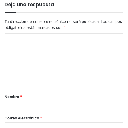
Deja una respuesta
Tu dirección de correo electrónico no será publicada.
Los campos
obligatorios están marcados con
*
C
o
m
e
n
t
a
Nombre
*
r
i
o
Correo electrónico
*
*