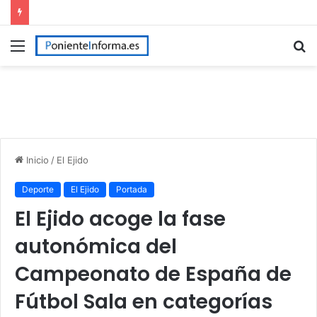
Menú
B
p
Inicio
/
El Ejido
Deporte
El Ejido
Portada
El Ejido acoge la fase
autonómica del
Campeonato de España de
Fútbol Sala en categorías