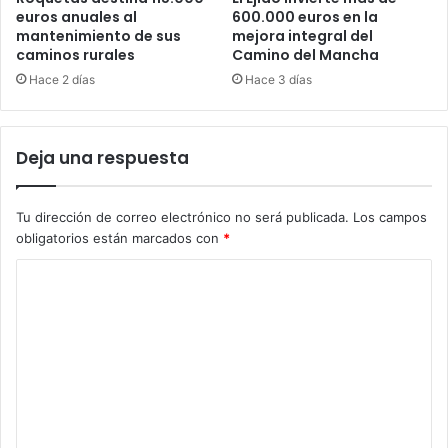
euros anuales al
600.000 euros en la
mantenimiento de sus
mejora integral del
caminos rurales
Camino del Mancha
Hace 2 días
Hace 3 días
Deja una respuesta
Tu dirección de correo electrónico no será publicada.
Los campos
obligatorios están marcados con
*
C
o
m
e
n
t