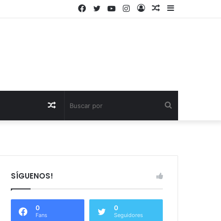
Facebook
Twitter
YouTube
Instagram
Acceso
Publicación
Barra
al
lateral
azar
Publicación
Buscar
al
por
azar
SÍGUENOS!
0
0
Fans
Seguidores