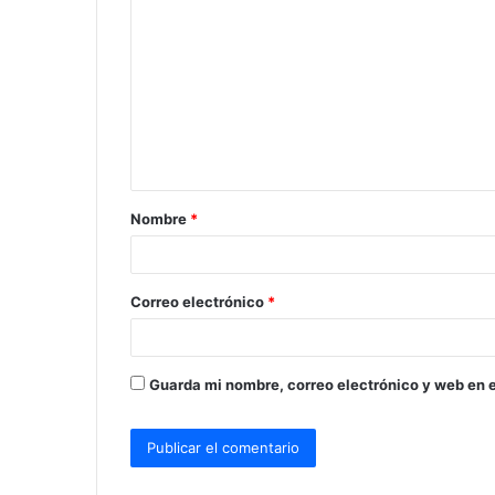
o
m
e
n
t
a
Nombre
*
r
i
o
Correo electrónico
*
*
Guarda mi nombre, correo electrónico y web en 