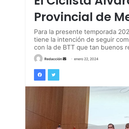
El Ciclista Álv
Provincial de M
Para la presente temporada 202
tiene la intención de seguir co
con la de BTT que tan buenos r
Send
Redacción
enero 22, 2024
an
Facebook
Twitter
email