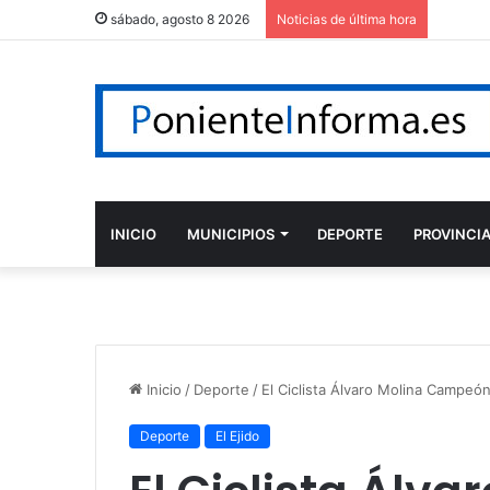
sábado, agosto 8 2026
Noticias de última hora
INICIO
MUNICIPIOS
DEPORTE
PROVINCI
Inicio
/
Deporte
/
El Ciclista Álvaro Molina Campeó
Deporte
El Ejido