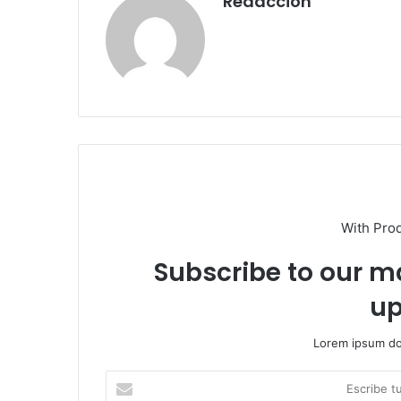
Redacción
With Pro
Subscribe to our ma
up
Lorem ipsum dol
Escribe
tu