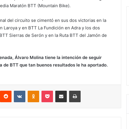
Media Maratón BTT (Mountain Bike).
inal del circuito se cimentó en sus dos victorias en la
n Laroya y en BTT La Fundición en Adra y los dos
TT Sierras de Serón y en la Ruta BTT del Jamón de
nada, Álvaro Molina tiene la intención de seguir
a de BTT que tan buenos resultados le ha aportado.
interest
Reddit
VKontakte
Odnoklassniki
Pocket
Compartir por correo electrónico
Imprimir