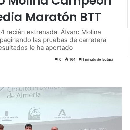
aro Molina Campeón
edia Maratón BTT
4 recién estrenada, Álvaro Molina
mpaginando las pruebas de carretera
esultados le ha aportado
0
164
1 minuto de lectura