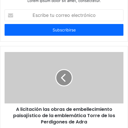
Lorem ipsum dolor sit amet, consectetur.
Escribe
tu
correo
electrónico
A licitación las obras de embellecimiento
paisajístico de la emblemática Torre de los
Perdigones de Adra