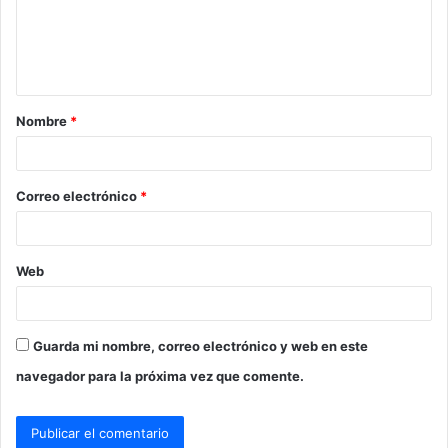
e
n
t
a
Nombre
*
r
i
o
Correo electrónico
*
*
Web
Guarda mi nombre, correo electrónico y web en este
navegador para la próxima vez que comente.