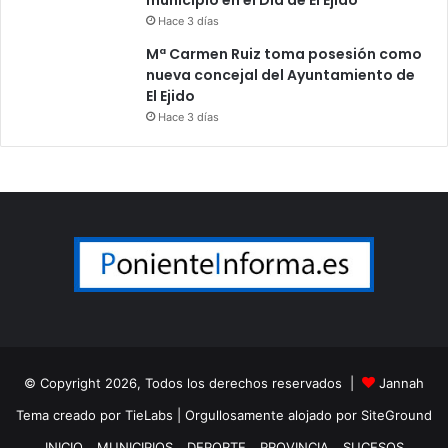
municipio en el Día de El Ejido
Hace 3 días
Mª Carmen Ruiz toma posesión como
nueva concejal del Ayuntamiento de
El Ejido
Hace 3 días
© Copyright 2026, Todos los derechos reservados |
Jannah
Tema creado por TieLabs
| Orgullosamente alojado por
SiteGround
INICIO
MUNICIPIOS
DEPORTE
PROVINCIA
SUCESOS