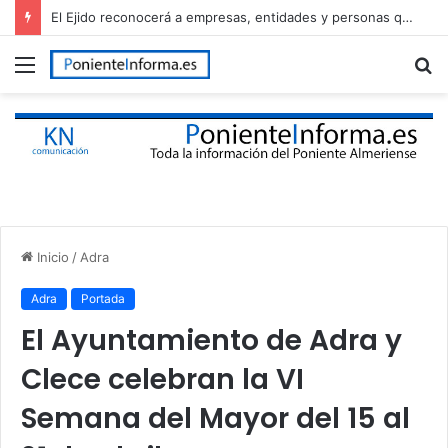
El Ejido reconocerá a empresas, entidades y personas que han contribuido al desarrollo del municipio en el Día de El Ejido
Menú
B
p
Inicio
/
Adra
Adra
Portada
El Ayuntamiento de Adra y
Clece celebran la VI
Semana del Mayor del 15 al