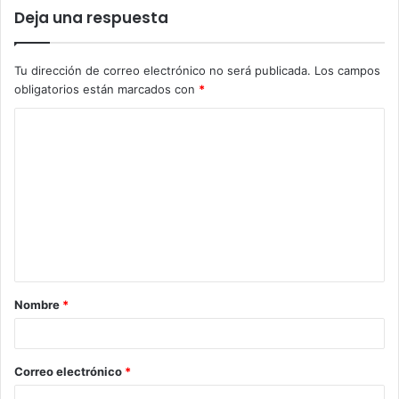
Deja una respuesta
Tu dirección de correo electrónico no será publicada.
Los campos
obligatorios están marcados con
*
C
o
m
e
n
t
a
Nombre
*
r
i
o
Correo electrónico
*
*