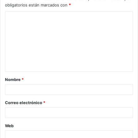
obligatorios están marcados con
*
C
o
m
e
n
t
a
Nombre
*
r
i
o
Correo electrónico
*
*
Web