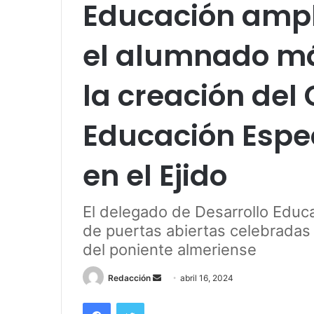
Educación amplí
el alumnado má
la creación del
Educación Espec
en el Ejido
El delegado de Desarrollo Educa
de puertas abiertas celebradas 
del poniente almeriense
Send
Redacción
abril 16, 2024
an
Facebook
Twitter
email