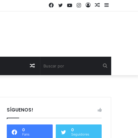
Facebook
Twitter
YouTube
Instagram
Acceso
Publicación
Barra
al
lateral
azar
Publicación
Buscar
al
por
azar
SÍGUENOS!
0
0
Fans
Seguidores