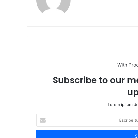
With Pro
Subscribe to our ma
up
Lorem ipsum dol
Escribe
tu
correo
electrónico