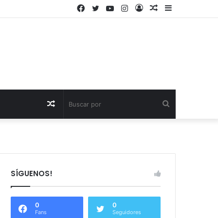
Facebook
Twitter
YouTube
Instagram
Acceso
Publicación
Barra
al
lateral
azar
Publicación
Buscar
al
por
azar
SÍGUENOS!
0
0
Fans
Seguidores