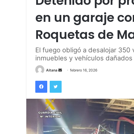
Detenido por pr
en un garaje co
Roquetas de M
El fuego obligó a desalojar 350
inmuebles y vehículos dañados
Send
Aitana
febrero 16, 2026
an
Facebook
Twitter
email