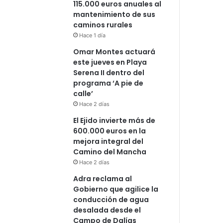
115.000 euros anuales al
mantenimiento de sus
caminos rurales
Hace 1 día
Omar Montes actuará
este jueves en Playa
Serena II dentro del
programa ‘A pie de
calle’
Hace 2 días
El Ejido invierte más de
600.000 euros en la
mejora integral del
Camino del Mancha
Hace 2 días
Adra reclama al
Gobierno que agilice la
conducción de agua
desalada desde el
Campo de Dalías