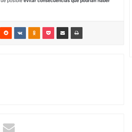
 fue posible
evitar consecuencias que podrían haber
interest
Reddit
VKontakte
Odnoklassniki
Pocket
Compartir por correo electrónico
Imprimir