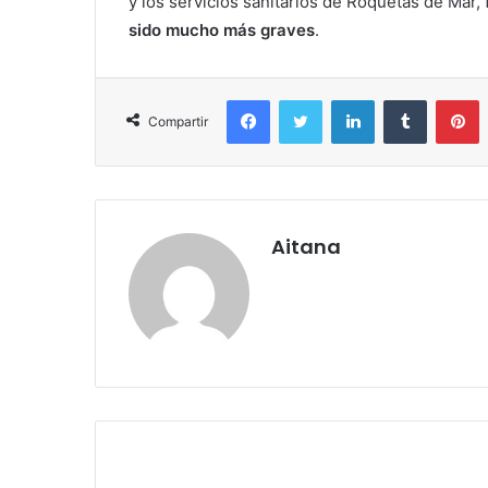
y los servicios sanitarios de Roquetas de Mar,
sido mucho más graves
.
Facebook
Twitter
LinkedIn
Tumblr
P
Compartir
Aitana