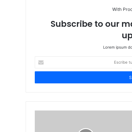
With Pro
Subscribe to our ma
up
Lorem ipsum dol
Escribe
tu
correo
electrónico