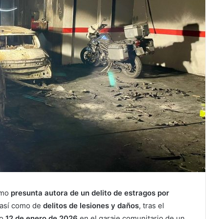
omo
presunta autora de un delito de estragos por
 así como de
delitos de lesiones y daños
, tras el
do
12 de enero de 2026
en el garaje comunitario de un