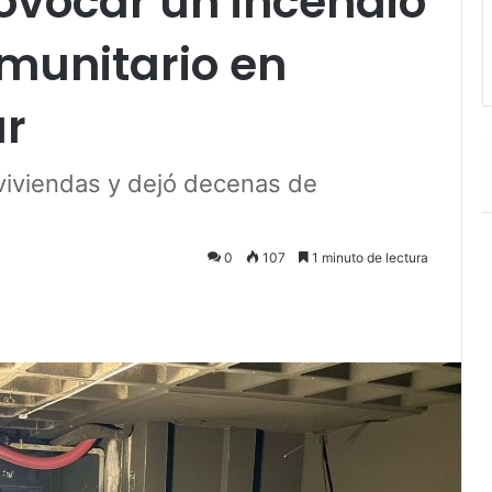
ovocar un incendio
munitario en
ar
 viviendas y dejó decenas de
0
107
1 minuto de lectura