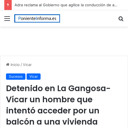
Adra reclama al Gobierno que agilice la conducción de agua desalada desde el Campo de Dalías
Menú
B
p
Inicio
/
Vicar
Sucesos
Vicar
Detenido en La Gangosa-
Vícar un hombre que
intentó acceder por un
balcón a una vivienda