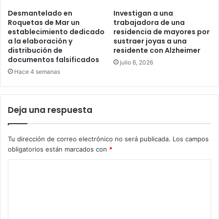
Desmantelado en
Investigan a una
Roquetas de Mar un
trabajadora de una
establecimiento dedicado
residencia de mayores por
a la elaboración y
sustraer joyas a una
distribución de
residente con Alzheimer
documentos falsificados
julio 6, 2026
Hace 4 semanas
Deja una respuesta
Tu dirección de correo electrónico no será publicada.
Los campos
obligatorios están marcados con
*
C
o
m
e