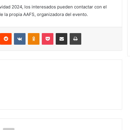
avidad 2024, los interesados pueden contactar con el
 de la propia AAFS, organizadora del evento.
interest
Reddit
VKontakte
Odnoklassniki
Pocket
Compartir por correo electrónico
Imprimir