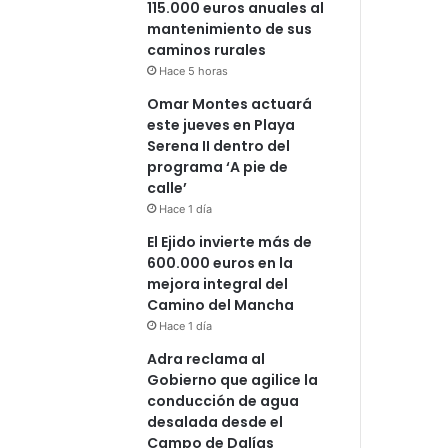
115.000 euros anuales al
mantenimiento de sus
caminos rurales
Hace 5 horas
Omar Montes actuará
este jueves en Playa
Serena II dentro del
programa ‘A pie de
calle’
Hace 1 día
El Ejido invierte más de
600.000 euros en la
mejora integral del
Camino del Mancha
Hace 1 día
Adra reclama al
Gobierno que agilice la
conducción de agua
desalada desde el
Campo de Dalías