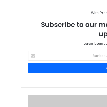
With Pro
Subscribe to our ma
up
Lorem ipsum dol
Escribe
tu
correo
electrónico