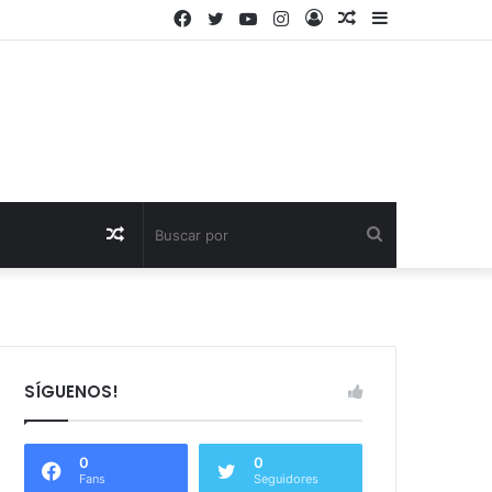
Facebook
Twitter
YouTube
Instagram
Acceso
Publicación
Barra
al
lateral
azar
Publicación
Buscar
al
por
azar
SÍGUENOS!
0
0
Fans
Seguidores