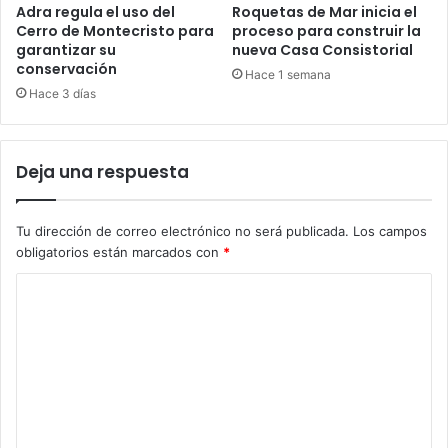
Adra regula el uso del
Roquetas de Mar inicia el
Cerro de Montecristo para
proceso para construir la
garantizar su
nueva Casa Consistorial
conservación
Hace 1 semana
Hace 3 días
Deja una respuesta
Tu dirección de correo electrónico no será publicada.
Los campos
obligatorios están marcados con
*
C
o
m
e
n
t