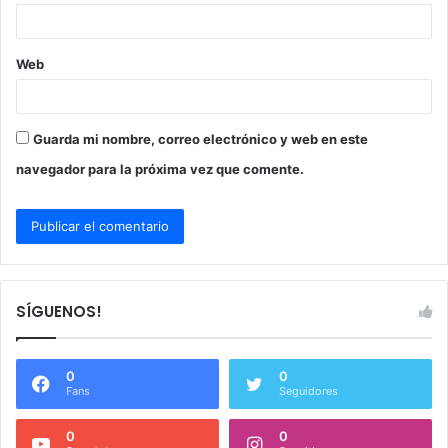
*
Web
Guarda mi nombre, correo electrónico y web en este
navegador para la próxima vez que comente.
SÍGUENOS!
0
0
Fans
Seguidores
0
0