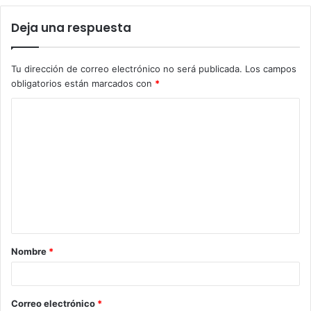
Deja una respuesta
Tu dirección de correo electrónico no será publicada.
Los campos
obligatorios están marcados con
*
C
o
m
e
n
t
a
Nombre
*
r
i
o
Correo electrónico
*