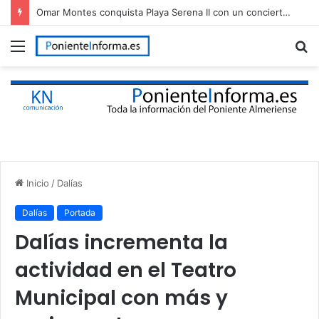
Omar Montes conquista Playa Serena II con un concierto multitudinario en Roquetas de Mar
Menú
B
p
Inicio
/
Dalías
Dalías
Portada
Dalías incrementa la
actividad en el Teatro
Municipal con más y