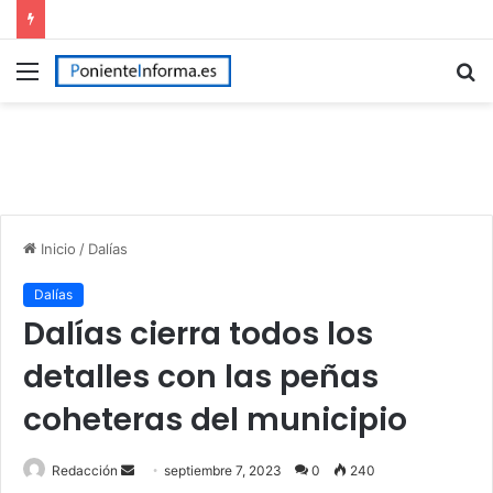
Menú
B
p
Inicio
/
Dalías
Dalías
Dalías cierra todos los
detalles con las peñas
coheteras del municipio
Send
Redacción
septiembre 7, 2023
0
240