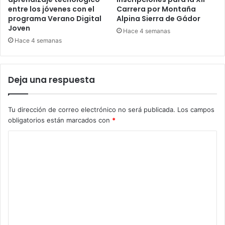
entre los jóvenes con el
Carrera por Montaña
programa Verano Digital
Alpina Sierra de Gádor
Joven
Hace 4 semanas
Hace 4 semanas
Deja una respuesta
Tu dirección de correo electrónico no será publicada.
Los campos
obligatorios están marcados con
*
C
o
m
e
n
t