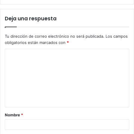
Deja una respuesta
Tu dirección de correo electrónico no será publicada.
Los campos
obligatorios están marcados con
*
C
o
m
e
n
t
a
Nombre
*
r
i
o