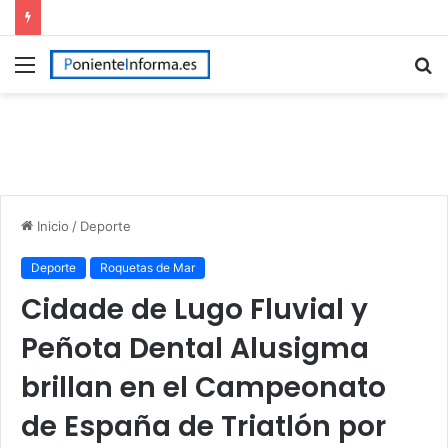
Menú
B
p
Inicio
/
Deporte
Deporte
Roquetas de Mar
Cidade de Lugo Fluvial y
Peñota Dental Alusigma
brillan en el Campeonato
de España de Triatlón por