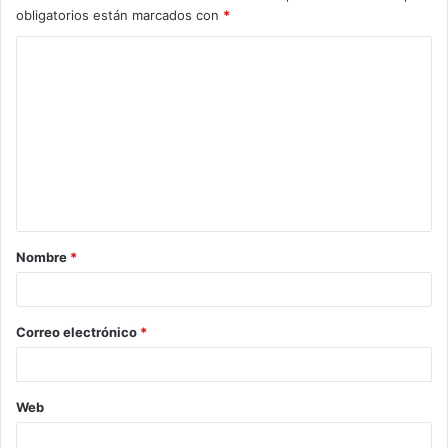
obligatorios están marcados con
*
C
o
m
e
n
t
a
Nombre
*
r
i
o
Correo electrónico
*
*
Web