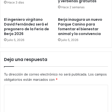
y verbenas gratuitas
Hace 3 días
Hace 2 semanas
El ingeniero virgitano
Berja inaugura un nuevo
David Fernández será el
Parque Canino para
pregonero de la Feria de
fomentar el bienestar
Berja 2026
animal y la convivencia
julio 5, 2026
julio 5, 2026
Deja una respuesta
Tu dirección de correo electrónico no será publicada.
Los campos
obligatorios están marcados con
*
C
o
m
e