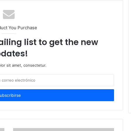
duct You Purchase
iling list to get the new
dates!
or sit amet, consectetur.