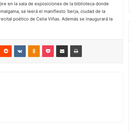
re en la sala de exposiciones de la biblioteca donde
algama, se leerá el manifiesto ‘berja, ciudad de la
ecital poético de Celia Viñas. Además se inaugurará la
interest
Reddit
VKontakte
Odnoklassniki
Pocket
Compartir por correo electrónico
Imprimir