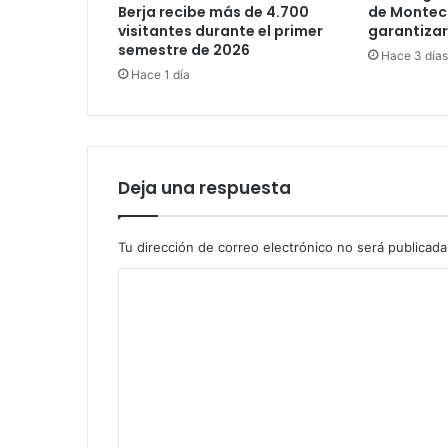
Berja recibe más de 4.700
de Montec
visitantes durante el primer
garantizar
semestre de 2026
Hace 3 días
Hace 1 día
Deja una respuesta
Tu dirección de correo electrónico no será publicada
C
o
m
e
n
t