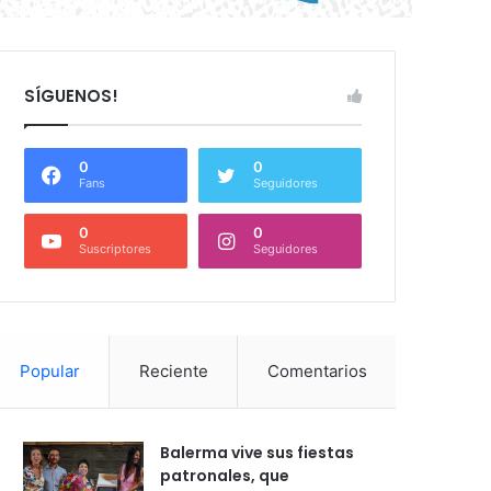
SÍGUENOS!
0
0
Fans
Seguidores
0
0
Suscriptores
Seguidores
Popular
Reciente
Comentarios
Balerma vive sus fiestas
patronales, que