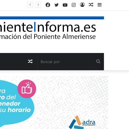
Facebook
Twitter
YouTube
Instagram
Acceso
Publicación
Barra
Adra reclama al Gobierno que agilice la conducción de agua desalada desde el Campo de Dalías
al
lateral
azar
Publicación
Buscar
al
por
azar