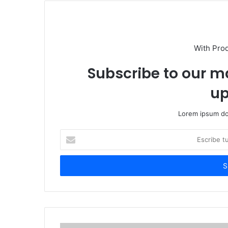
With Pro
Subscribe to our ma
up
Lorem ipsum dol
Escribe
tu
correo
electrónico