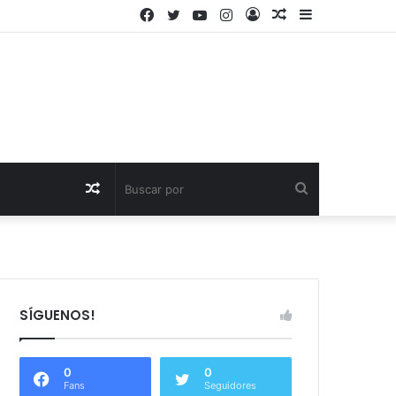
Facebook
Twitter
YouTube
Instagram
Acceso
Publicación
Barra
al
lateral
azar
Publicación
Buscar
al
por
azar
SÍGUENOS!
0
0
Fans
Seguidores