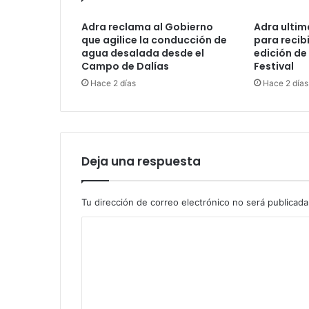
Adra reclama al Gobierno
Adra ultima
que agilice la conducción de
para recib
agua desalada desde el
edición de
Campo de Dalías
Festival
Hace 2 días
Hace 2 días
Deja una respuesta
Tu dirección de correo electrónico no será publicada
C
o
m
e