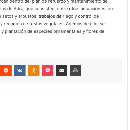
can dentro del plan de refuerzo y mantenimiento de
adas de Adra, que consisten, entre otras actuaciones, en
 setos y arbustos, trabajos de riego y control de
 y recogida de restos vegetales. Además de ello, se
o y plantación de especies ornamentales y flores de
interest
Reddit
VKontakte
Odnoklassniki
Pocket
Compartir por correo electrónico
Imprimir