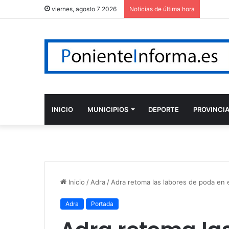
viernes, agosto 7 2026
Noticias de última hora
INICIO
MUNICIPIOS
DEPORTE
PROVINCI
Inicio
/
Adra
/
Adra retoma las labores de poda en e
Adra
Portada