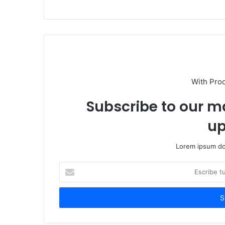
With Pro
Subscribe to our ma
up
Lorem ipsum dol
Escribe
tu
correo
electrónico