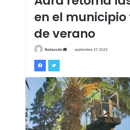
Adra retoma la
en el municipio
de verano
Send
Redacción
septiembre 27, 2023
an
Facebook
Twitter
email